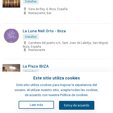
Detalles
Vara de Rey, 4, Ibiza, España
Restaurante, Bar
La Luna Nell Orto - Ibiza
Detalles
Carretera del puerto s/n, Sant Joan de Labritja, San Miguel,
Ibiza, España
Restaurante
La Plaza IBIZA
Detalles
Este sitio utiliza cookies
Plaza Vila, 18, Ibiza, España
Restaurante
Este sitio utiliza cookies para mejorar la experiencia del
usuario. Al utilizar nuestro sitio, acepta todas las cookies,
de acuerdo con nuestra Política de cookies.
La Ponderosa
Leer más
Estoy de acuerdo
Detalles