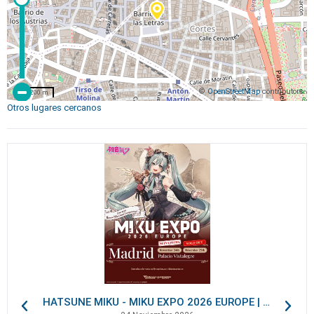
©
OpenStreetMap
contributors
200 m
Otros lugares cercanos
HATSUNE MIKU - MIKU EXPO 2026 EUROPE | VIP Packages