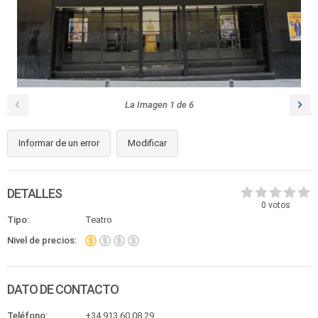
La Imagen
1
de
6
Informar de un error
Modificar
DETALLES
0
votos
Tipo:
Teatro
Nivel de precios:
DATO DE CONTACTO
Teléfono:
+34 913 60 08 29