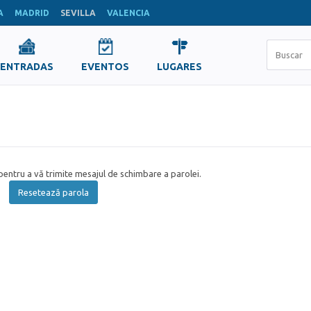
A
MADRID
SEVILLA
VALENCIA
ENTRADAS
EVENTOS
LUGARES
entru a vă trimite mesajul de schimbare a parolei.
Resetează parola