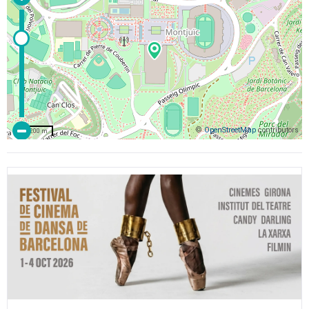
©
OpenStreetMap
contributors
200 m