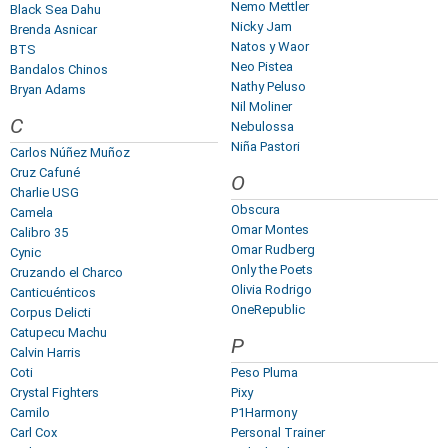
Nemo Mettler
Black Sea Dahu
Nicky Jam
Brenda Asnicar
Natos y Waor
BTS
Neo Pistea
Bandalos Chinos
Nathy Peluso
Bryan Adams
Nil Moliner
C
Nebulossa
Niña Pastori
Carlos Núñez Muñoz
Cruz Cafuné
O
Charlie USG
Obscura
Camela
Omar Montes
Calibro 35
Omar Rudberg
Cynic
Only the Poets
Cruzando el Charco
Olivia Rodrigo
Canticuénticos
OneRepublic
Corpus Delicti
Catupecu Machu
P
Calvin Harris
Coti
Peso Pluma
Crystal Fighters
Pixy
Camilo
P1Harmony
Carl Cox
Personal Trainer