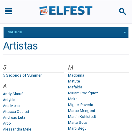
MADRID
Artistas
5
M
5 Seconds of Summer
Madonna
Matute
A
Mafalda
Miriam Rodríguez
Andy Shauf
Maka
Antytila
Miguel Poveda
Ana Mena
Marco Mengoni
Attacca Quartet
Martin Kohlstedt
Andreas Lutz
Marta Soto
Arco
Marc Seguí
Alessandra Mele