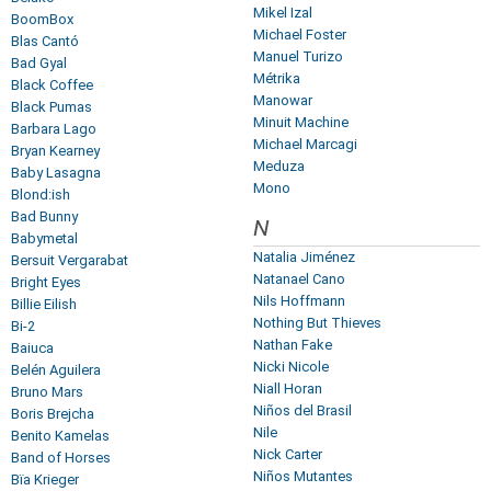
Mikel Izal
BoomBox
Michael Foster
Blas Cantó
Manuel Turizo
Bad Gyal
Métrika
Black Coffee
Manowar
Black Pumas
Minuit Machine
Barbara Lago
Michael Marcagi
Bryan Kearney
Meduza
Baby Lasagna
Mono
Blond:ish
Bad Bunny
N
Babymetal
Natalia Jiménez
Bersuit Vergarabat
Natanael Cano
Bright Eyes
Nils Hoffmann
Billie Eilish
Nothing But Thieves
Bi-2
Nathan Fake
Baiuca
Nicki Nicole
Belén Aguilera
Niall Horan
Bruno Mars
Niños del Brasil
Boris Brejcha
Nile
Benito Kamelas
Nick Carter
Band of Horses
Niños Mutantes
Bïa Krieger