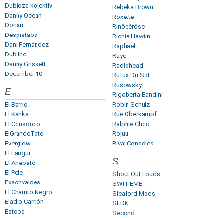
Dubioza kolektiv
Rebeka Brown
Danny Ocean
Roxette
Dorian
Rinôçérôse
Despistaos
Richie Hawtin
Dani Fernández
Raphael
Dub Inc
Raye
Danny Grissett
Radiohead
December 10
Rüfüs Du Sol
Rusowsky
E
Rigoberta Bandini
El Barrio
Robin Schulz
El Kanka
Rue Oberkampf
El Consorcio
Ralphie Choo
ElGrandeToto
Rojuu
Everglow
Rival Consoles
El Langui
S
El Arrebato
El Pele
Shout Out Louds
Exsonvaldes
SWIT EME
El Charrito Negro
Sleaford Mods
Eladio Carrión
SFDK
Estopa
Second