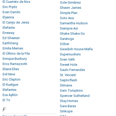
El Cuarteto de Nos
Sole Giménez
Eric Prydz
Shawn James
Evan Dando
Simple Plan
Elyanna
Soto Asa
El Canijo de Jerez
Samantha Hudson
Elefante
Siempre Así
Erreway
Shake Shake Go
Ed Sheeran
Saratoga
EarthGang
Sôber
Emilia Mernes
Swedish House Mafia
El Último de la Fila
Supersuckers
Enrique Bunbury
Sven Väth
Eros Ramazzotti
Sweet Hole
Eliane Elias
Saulo Fernandes
Evil Nine
St. Vincent
Eric Clapton
Septicflesh
El Kuelgue
Slimane
Elefantes
Sam Tompkins
Eva Ayllón
Spencer Sutherland
El Tri
Stay Homas
Sara Baras
F
Sínkope