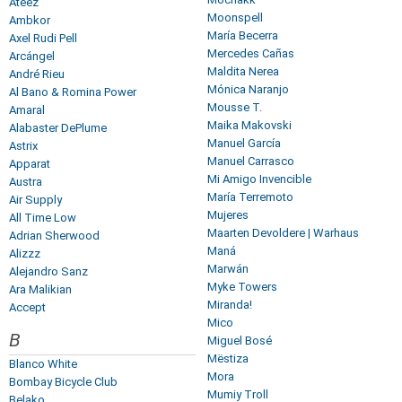
Ateez
Moonspell
Ambkor
María Becerra
Axel Rudi Pell
Mercedes Cañas
Arcángel
Maldita Nerea
André Rieu
Mónica Naranjo
Al Bano & Romina Power
Mousse T.
Amaral
Maika Makovski
Alabaster DePlume
Manuel García
Astrix
Manuel Carrasco
Apparat
Mi Amigo Invencible
Austra
María Terremoto
Air Supply
Mujeres
All Time Low
Maarten Devoldere | Warhaus
Adrian Sherwood
Maná
Alizzz
Marwán
Alejandro Sanz
Myke Towers
Ara Malikian
Miranda!
Accept
Mico
B
Miguel Bosé
Mëstiza
Blanco White
Mora
Bombay Bicycle Club
Mumiy Troll
Belako