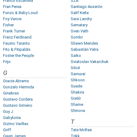
Franco Escamilla
SZA
Fran Perea
Santiago Auserón
Funzo & Baby Loud
Salif Keïta
Foy Vance
Sara Landry
Fisher
Sematary
Frank Turner
Sven Väth
Franz Ferdinand
Sombr
Fausto Taranto
Shawn Mendes
Fito & Fitipaldis
Sebastián Yatra
Foster the People
Saiko
Frijo
Sviatoslav Vakarchuk
Siloé
G
Samuraï
Shkoon
Gracie Abrams
Suede
Gonzalo Hermida
Shakira
Ginebras
Six60
Gustavo Cordera
Shame
Gustavo Gimeno
Shinova
Guy J
Gabylonia
T
Gizmo Varillas
Griff
Tate McRae
Gavin James
Trikk