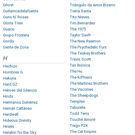
Ghost
Triángulo de Amor Bizarro
Guitarricadelafuente
Tierra Santa
Guns N' Roses
Tito Nieves
Gloria Trevi
Tim Bernardes
Guaco
The 1975
Grupo Frontera
Taylor Swift
Gordo
The New Raemon
Gente de Zona
The Psychedelic Furs
The Teskey Brothers
H
Travis Scott
Tan Biónica
Hechizo
The Hu
Hombres G
The Kiffness
Hakuna
The Martinez Brothers
Hard GZ
The Vaccines
Héroes del Silencio
The Sheepdogs
Hinds
Temples
Hermanos Gutiérrez
Taburete
Hernán Cattáneo
Todd Terry
Hardwell
Touché Amoré
Hideous Divinity
Tiago PZK
Hiraes
The Cat Empire
Harakiri for the Sky