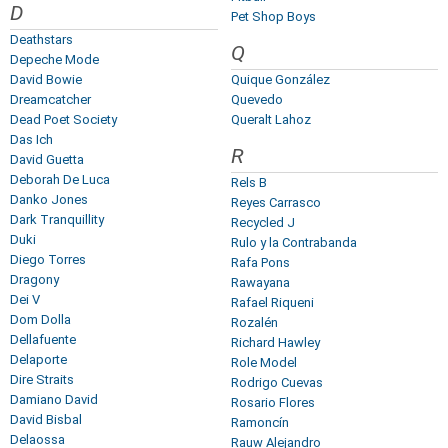
D
Pet Shop Boys
Deathstars
Q
Depeche Mode
David Bowie
Quique González
Dreamcatcher
Quevedo
Dead Poet Society
Queralt Lahoz
Das Ich
R
David Guetta
Deborah De Luca
Rels B
Danko Jones
Reyes Carrasco
Dark Tranquillity
Recycled J
Duki
Rulo y la Contrabanda
Diego Torres
Rafa Pons
Dragony
Rawayana
Dei V
Rafael Riqueni
Dom Dolla
Rozalén
Dellafuente
Richard Hawley
Delaporte
Role Model
Dire Straits
Rodrigo Cuevas
Damiano David
Rosario Flores
David Bisbal
Ramoncín
Delaossa
Rauw Alejandro