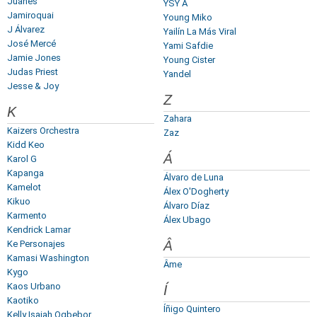
Juanes
YSY A
Jamiroquai
Young Miko
J Álvarez
Yailín La Más Viral
José Mercé
Yami Safdie
Jamie Jones
Young Cister
Judas Priest
Yandel
Jesse & Joy
Z
K
Zahara
Kaizers Orchestra
Zaz
Kidd Keo
Á
Karol G
Kapanga
Álvaro de Luna
Kamelot
Álex O'Dogherty
Kikuo
Álvaro Díaz
Karmento
Álex Ubago
Kendrick Lamar
Â
Ke Personajes
Kamasi Washington
Âme
Kygo
Kaos Urbano
Í
Kaotiko
Íñigo Quintero
Kelly Isaiah Ogbebor