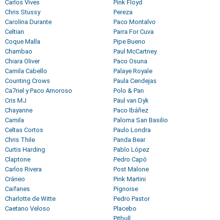
Carlos Vives
Pink Floyd
Chris Stussy
Pereza
Carolina Durante
Paco Montalvo
Celtian
Parra For Cuva
Coque Malla
Pipe Bueno
Chambao
Paul McCartney
Chiara Oliver
Paco Osuna
Camila Cabello
Palaye Royale
Counting Crows
Paula Cendejas
Ca7riel y Paco Amoroso
Polo & Pan
Cris MJ
Paul van Dyk
Chayanne
Paco Ibáñez
Camila
Paloma San Basilio
Celtas Cortos
Paulo Londra
Chris Thile
Panda Bear
Curtis Harding
Pablo López
Claptone
Pedro Capó
Carlos Rivera
Post Malone
Cráneo
Pink Martini
Caifanes
Pignoise
Charlotte de Witte
Pedro Pastor
Caetano Veloso
Placebo
Pitbull