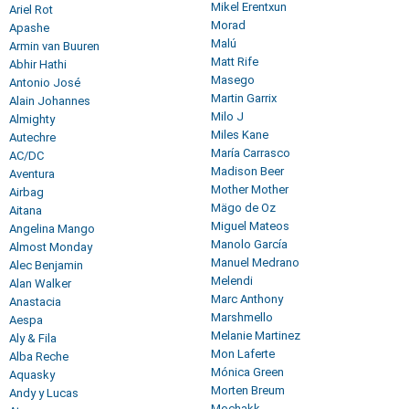
Mikel Erentxun
Ariel Rot
Morad
Apashe
Malú
Armin van Buuren
Matt Rife
Abhir Hathi
Masego
Antonio José
Martin Garrix
Alain Johannes
Milo J
Almighty
Miles Kane
Autechre
María Carrasco
AC/DC
Madison Beer
Aventura
Mother Mother
Airbag
Mägo de Oz
Aitana
Miguel Mateos
Angelina Mango
Manolo García
Almost Monday
Manuel Medrano
Alec Benjamin
Melendi
Alan Walker
Marc Anthony
Anastacia
Marshmello
Aespa
Melanie Martinez
Aly & Fila
Mon Laferte
Alba Reche
Mónica Green
Aquasky
Morten Breum
Andy y Lucas
Mochakk