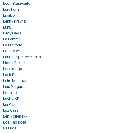
León Benavente
Luis Fonsi
Lisabö
Lenny Kravitz
Lun8
Lady Gaga
La Femme
La Frontera
Los Bybys
Lauren Spencer Smith
Lionel Richie
Lola Índigo
Luck Ra
Leire Martínez
Luis Vargas
Loquillo
Lucho RK
Lia Kali
Luz Casal
Leif Vollebekk
Los Rebeldes
La Fuga