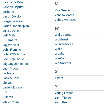
Jarabe de Palo
V
Joseph Capriati
Viva Suecia
Jarfaiter
Vanesa Martín
Jason Derulo
Valery Meladze
Jorge Celedón
Jaden Hossler jxdn
W
Julia Jacklin
Wally Lopez
Jeff Mills
Wolfheart
J. Bernardt
Wunderhorse
Jay Wheeler
Walls
John Fleming
Wonho
John O'Callaghan
WarCry
Joe Crepúsculo
Wolfmother
Jay-Jay Johanson
Juan Magán
X
Judeline
Jack & Jack
Xikers
Jhayco
Y
Javier Malosetti
J.I.D
Young Franco
J Balvin
Yann Tiersen
Jason Mraz
Yung Beef