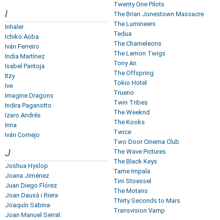
Twenty One Pilots
I
The Brian Jonestown Massacre
The Lumineers
Inhaler
Tedua
Ichiko Aoba
The Chameleons
Iván Ferreiro
The Lemon Twigs
India Martínez
Tony An
Isabel Pantoja
The Offspring
Itzy
Tokio Hotel
Ive
Trueno
Imagine Dragons
Twin Tribes
Indira Paganotto
The Weeknd
Izaro Andrés
The Kooks
Inna
Twice
Iván Cornejo
Two Door Cinema Club
J
The Wave Pictures
The Black Keys
Joshua Hyslop
Tame Impala
Joana Jiménez
Tini Stoessel
Juan Diego Flórez
The Motans
Joan Dausà i Riera
Thirty Seconds to Mars
Joaquín Sabina
Transvision Vamp
Joan Manuel Serrat