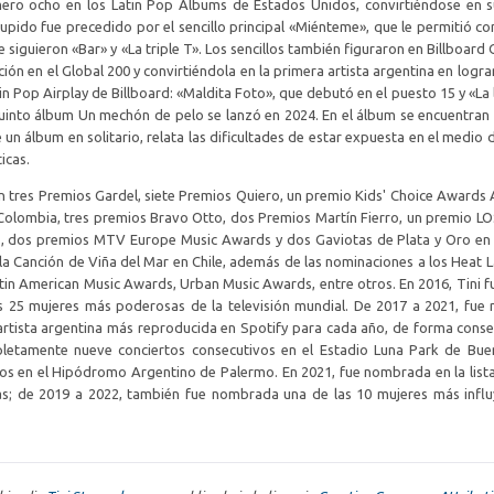
ero ocho en los Latin Pop Albums de Estados Unidos, convirtiéndose en 
Cupido fue precedido por el sencillo principal «Miénteme», que le permitió co
siguieron «Bar» y «La triple T». Los sencillos también figuraron en Billboard 
ión en el Global 200 y convirtiéndola en la primera artista argentina en lograr
 Pop Airplay de Billboard: «Maldita Foto», que debutó en el puesto 15 y «La 
uinto álbum Un mechón de pelo se lanzó en 2024. En el álbum se encuentran
un álbum en solitario, relata las dificultades de estar expuesta en el medio
icas.
en tres Premios Gardel, siete Premios Quiero, un premio Kids' Choice Awards 
olombia, tres premios Bravo Otto, dos Premios Martín Fierro, un premio L
, dos premios MTV Europe Music Awards y dos Gaviotas de Plata y Oro en 
la Canción de Viña del Mar en Chile, además de las nominaciones a los Heat L
in American Music Awards, Urban Music Awards, entre otros. En 2016, Tini fu
as 25 mujeres más poderosas de la televisión mundial. De 2017 a 2021, fu
a artista argentina más reproducida en Spotify para cada año, de forma conse
mpletamente nueve conciertos consecutivos en el Estadio Luna Park de Bue
os en el Hipódromo Argentino de Palermo. En 2021, fue nombrada en la lista
as; de 2019 a 2022, también fue nombrada una de las 10 mujeres más infl