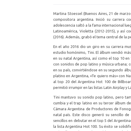
Martina Stoessel (Buenos Aires, 21 de marzo 
compositora argentina.​ Inició su carrera c
adolescencia saltó a la fama internacional lueg
Latinoamérica, Violetta (2012-2015), y así c
(2016).​ Además, grabó el tema central de la pe
En el año 2016 dio un giro en su carrera mu
estudio homónimo, Tini. El álbum vendió má
en su natal Argentina, así como el top 10 e
con sonidos de pop latino y música urbana; c
en su país, convirtiéndose en su segundo álbu
platino en Argentina, «Te quiero más» con Na
al top 20 del Argentina Hot 100 de Billboar
permitió irrumpir en las listas Latin Airplay y
Tini mantuvo su sonido pop latino, pero tam
cumbia y el trap latino en su tercer álbum de 
Cámara Argentina de Productores de Fonogr
natal país. Este disco generó su sencillo de
sencillos en debutar en el top 5 del Argentin
la lista Argentina Hot 100. Su éxito se solid