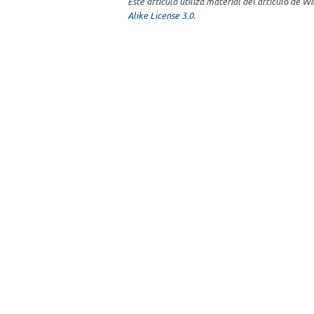
Este artículo utiliza material del artículo de W
Alike License 3.0
.