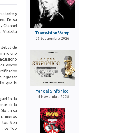
cantante y
feo. En su
ney Channel
e Violetta
Transvision Vamp
26 Septiembre 2026
m debut de
número uno
incursionó
 de discos
rtificados
n ingresar
llo que le
Yandel Sinfónico
14 Noviembre 2026
guetón, la
ante de la
ólo en su
s primeros
l top 5 en
en los Top