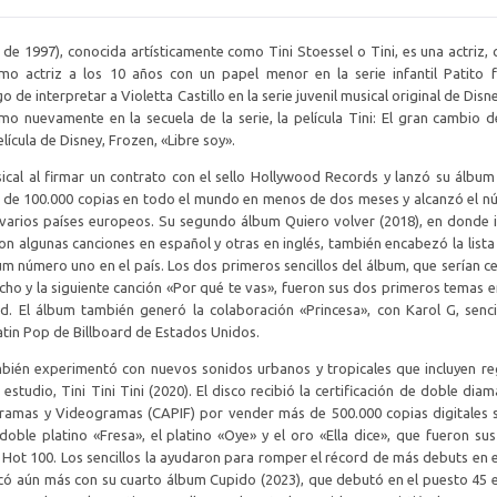
de 1997), conocida artísticamente como Tini Stoessel o Tini, es una actriz, 
omo actriz a los 10 años con un papel menor en la serie infantil Patito 
o de interpretar a Violetta Castillo en la serie juvenil musical original de Dis
omo nuevamente en la secuela de la serie, la película Tini: El gran cambio d
lícula de Disney, Frozen, «Libre soy».
sical al firmar un contrato con el sello Hollywood Records y lanzó su álbu
s de 100.000 copias en todo el mundo en menos de dos meses y alcanzó el 
n varios países europeos. Su segundo álbum Quiero volver (2018), en donde 
on algunas canciones en español y otras en inglés, también encabezó la lista
m número uno en el país. Los dos primeros sencillos del álbum, que serían ce
cho y la siguiente canción «Por qué te vas», fueron sus dos primeros temas e
d. El álbum también generó la colaboración «Princesa», con Karol G, senci
 Latin Pop de Billboard de Estados Unidos.
bién experimentó con nuevos sonidos urbanos y tropicales que incluyen re
estudio, Tini Tini Tini (2020). El disco recibió la certificación de doble diam
amas y Videogramas (CAPIF) por vender más de 500.000 copias digitales s
 doble platino «Fresa», el platino «Oye» y el oro «Ella dice», que fueron su
a Hot 100. Los sencillos la ayudaron para romper el récord de más debuts en e
ificó aún más con su cuarto álbum Cupido (2023), que debutó en el puesto 45 