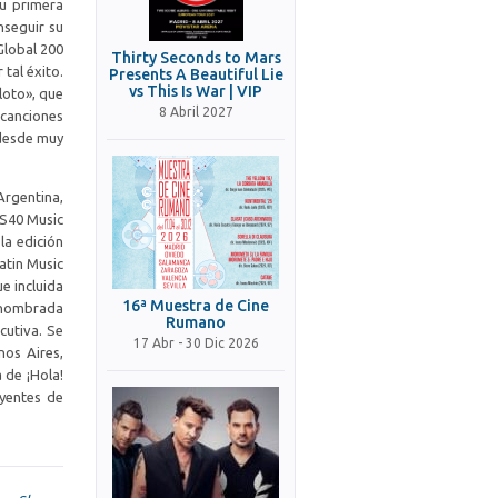
su primera
nseguir su
Global 200
Thirty Seconds to Mars
 tal éxito.
Presents A Beautiful Lie
vs This Is War | VIP
loto», que
8 Abril 2027
 canciones
 desde muy
Argentina,
OS40 Music
la edición
atin Music
e incluida
16ª Muestra de Cine
e nombrada
Rumano
cutiva. Se
17 Abr - 30 Dic 2026
nos Aires,
 de ¡Hola!
uyentes de