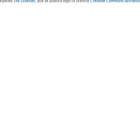
ikipedia
Tini Stoessel
, que se publica bajo la licencia
Creative Commons Attributi