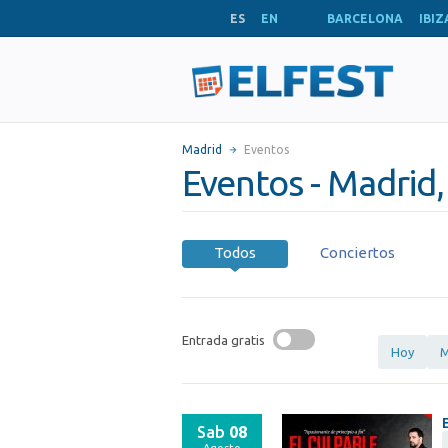
ES
EN
BARCELONA
IBIZ
Madrid
Eventos
Eventos - Madrid
Todos
Conciertos
Entrada gratis
Hoy
M
Sab
08