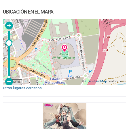
UBICACIÓN EN EL MAPA
©
OpenStreetMap
contributors
200 m
Otros lugares cercanos