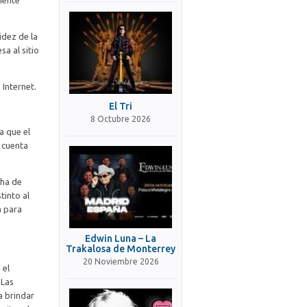
mente
idez de la
a al sitio
 Internet.
El Tri
8 Octubre 2026
a que el
a cuenta
cha de
tinto al
a para
Edwin Luna – La
Trakalosa de Monterrey
20 Noviembre 2026
 el
 Las
a brindar