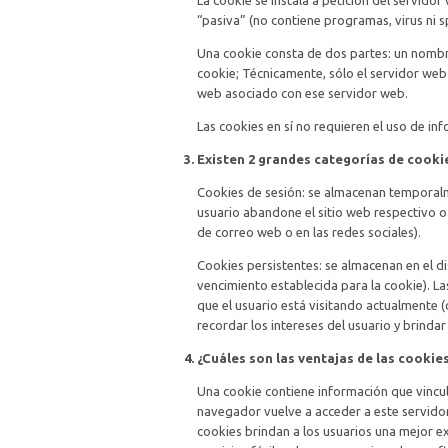
La cookie se instala a petición del servid
“pasiva” (no contiene programas, virus ni s
Una cookie consta de dos partes: un nombre
cookie; Técnicamente, sólo el servidor web
web asociado con ese servidor web.
Las cookies en sí no requieren el uso de inf
Existen 2 grandes categorías de cooki
Cookies de sesión: se almacenan temporalm
usuario abandone el sitio web respectivo o 
de correo web o en las redes sociales).
Cookies persistentes: se almacenan en el 
vencimiento establecida para la cookie). La
que el usuario está visitando actualmente
recordar los intereses del usuario y brindar
¿Cuáles son las ventajas de las cookie
Una cookie contiene información que vincula
navegador vuelve a acceder a este servido
cookies brindan a los usuarios una mejor e