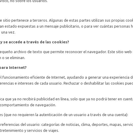
isto, no sobre los usuarios.
e sitio pertenece a terceros. Algunas de estas partes utilizan sus propias coo
an estado expuestas a un mensaje publicitario, o para ver cuántas personas 
 una vez.
y se accede a través de las cookies?
equeño archivo de texto que permite reconocer el navegador. Este sitio web
 o se eliminan.
para Internet?
el funcionamiento eficiente de Internet, ayudando a generar una experiencia 
rencias e intereses de cada usuario. Rechazar o deshabilitar las cookies pue
ica que ya no recibirá publicidad en línea, solo que ya no podrá tener en cuent
su comportamiento de navegación.
s (que no requieren la autenticación de un usuario a través de una cuenta):
eferencias del usuario: categorías de noticias, clima, deportes, mapas, servic
retenimiento y servicios de viajes.