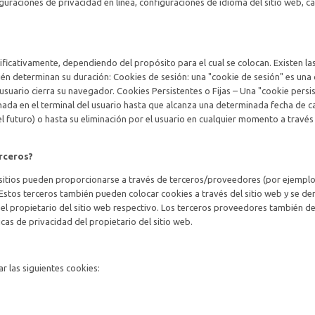
iguraciones de privacidad en línea, configuraciones de idioma del sitio web, ca
nificativamente, dependiendo del propósito para el cual se colocan. Existen la
én determinan su duración: Cookies de sesión: una "cookie de sesión" es una
suario cierra su navegador. Cookies Persistentes o Fijas – Una "cookie persi
nada en el terminal del usuario hasta que alcanza una determinada fecha de 
l futuro) o hasta su eliminación por el usuario en cualquier momento a través
rceros?
 sitios pueden proporcionarse a través de terceros/proveedores (por ejemplo
. Estos terceros también pueden colocar cookies a través del sitio web y se d
 el propietario del sitio web respectivo. Los terceros proveedores también d
ticas de privacidad del propietario del sitio web.
ar las siguientes cookies: