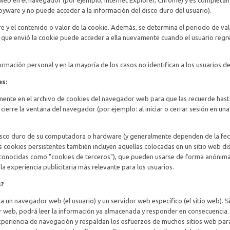
or web en el navegador (por ejemplo, Internet Explorer, Chrome) y es completa
pyware y no puede acceder a la información del disco duro del usuario).
 y el contenido o valor de la cookie. Además, se determina el periodo de val
 que envió la cookie puede acceder a ella nuevamente cuando el usuario regres
ormación personal y en la mayoría de los casos no identifican a los usuarios de
es:
ente en el archivo de cookies del navegador web para que las recuerde hast
cierre la ventana del navegador (por ejemplo: al iniciar o cerrar sesión en un
disco duro de su computadora o hardware (y generalmente dependen de la fe
s cookies persistentes también incluyen aquellas colocadas en un sitio web dis
 (conocidas como "cookies de terceros"), que pueden usarse de forma anónim
 la experiencia publicitaria más relevante para los usuarios.
s?
 un navegador web (el usuario) y un servidor web específico (el sitio web). Si
r web, podrá leer la información ya almacenada y responder en consecuencia.
xperiencia de navegación y respaldan los esfuerzos de muchos sitios web par