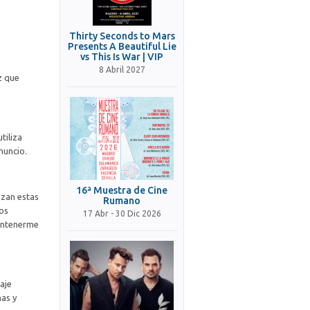
Thirty Seconds to Mars
Presents A Beautiful Lie
vs This Is War | VIP
8 Abril 2027
z que
tiliza
nuncio.
16ª Muestra de Cine
izan estas
Rumano
nos
17 Abr - 30 Dic 2026
mantenerme
aje
mas y