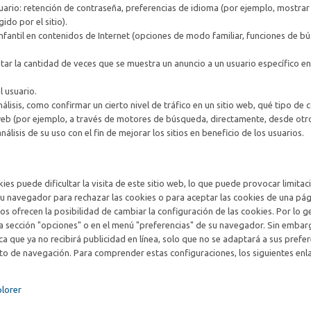
uario: retención de contraseña, preferencias de idioma (por ejemplo, mostrar
do por el sitio).
infantil en contenidos de Internet (opciones de modo familiar, funciones de 
mitar la cantidad de veces que se muestra un anuncio a un usuario específico en
 usuario.
lisis, como confirmar un cierto nivel de tráfico en un sitio web, qué tipo de
 web (por ejemplo, a través de motores de búsqueda, directamente, desde otro
nálisis de su uso con el fin de mejorar los sitios en beneficio de los usuarios.
ies puede dificultar la visita de este sitio web, lo que puede provocar limitac
 su navegador para rechazar las cookies o para aceptar las cookies de una pá
 ofrecen la posibilidad de cambiar la configuración de las cookies. Por lo ge
a sección "opciones" o en el menú "preferencias" de su navegador. Sin embar
ca que ya no recibirá publicidad en línea, solo que no se adaptará a sus prefer
to de navegación. Para comprender estas configuraciones, los siguientes enl
plorer