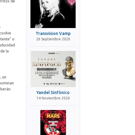
rritos de
s
 cookie
Transvision Vamp
stente" o
26 Septiembre 2026
caducidad
 de la
, un
enominan
eberán
Yandel Sinfónico
14 Noviembre 2026