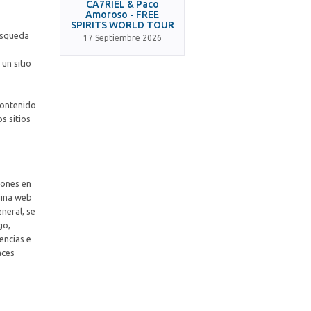
CA7RIEL & Paco
Amoroso - FREE
SPIRITS WORLD TOUR
búsqueda
17 Septiembre 2026
 un sitio
 contenido
s sitios
iones en
gina web
neral, se
go,
encias e
aces