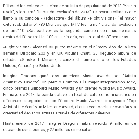
Billboard los colocó en la cima de su lista de popularidad de 2013 "Year In
Rock", y los llamó "la banda revelación de 2013".​ La revista Rolling Stone
llamó a su canción «Radioactive» del álbum «Night Visions» "el mayor
éxito rock del año".7​8​9​ Mientras que MTV los llamó "la banda revelación
del año".10​ «Radioactive» es la segunda canción con más semanas
dentro del Billboard Hot 100 en la historia, con un total de 87 semanas.
«Night Visions» alcanzó su punto máximo en el número dos de la lista
semanal Billboard 200 y en UK Albums Chart. Su segundo álbum de
estudio, «Smoke + Mirrors», alcanzó el número uno en los Estados
Unidos, Canadá y el Reino Unido.
Imagine Dragons ganó dos American Music Awards por "Artista
Alternativo Favorito", un premio Grammy a la mejor interpretación rock,
cinco premios Billboard Music Awards y un premio World Music Award.
En mayo de 2014, la banda obtuvo un total de catorce nominaciones en
diferentes categorías en los Billboard Music Awards, incluyendo "Top
Artist of the Year" y un Milestone Award, el cual reconoce la innovación y la
creatividad de varios artistas a través de diferentes géneros.
Hasta enero de 2017, Imagine Dragons había vendido 9 millones de
copias de sus álbumes, y 27 millones en sencillos.