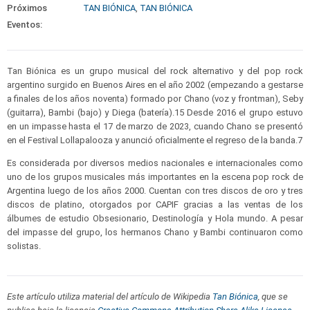
Próximos
TAN BIÓNICA
,
TAN BIÓNICA
Eventos:
Tan Biónica es un grupo musical del rock alternativo y del pop rock
argentino surgido en Buenos Aires en el año 2002 (empezando a gestarse
a finales de los años noventa) formado por Chano (voz y frontman), Seby
(guitarra), Bambi (bajo) y Diega (batería).1​5​ Desde 2016 el grupo estuvo
en un impasse hasta el 17 de marzo de 2023, cuando Chano se presentó
en el Festival Lollapalooza y anunció oficialmente el regreso de la banda.7​
Es considerada por diversos medios nacionales e internacionales como
uno de los grupos musicales más importantes en la escena pop rock de
Argentina luego de los años 2000. Cuentan con tres discos de oro y tres
discos de platino, otorgados por CAPIF gracias a las ventas de los
álbumes de estudio Obsesionario, Destinología y Hola mundo. A pesar
del impasse del grupo, los hermanos Chano y Bambi continuaron como
solistas.
Este artículo utiliza material del artículo de Wikipedia
Tan Biónica
, que se