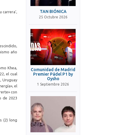
TAN BIÓNICA
u carrera',
25 Octubre 2026
escindido,
 mismo año
como Khea,
Comunidad de Madrid
2, el cual
Premier Pádel P1 by
Oysho
s, Uruguay
1 Septiembre 2026
nergía», el
rerte» con
to de 2023
s (2) long