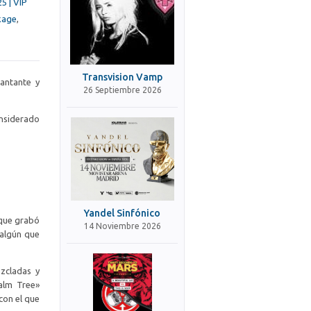
5 | VIP
kage
,
Transvision Vamp
cantante y
26 Septiembre 2026
onsiderado
Yandel Sinfónico
nque grabó
14 Noviembre 2026
 algún que
zcladas y
alm Tree»
con el que