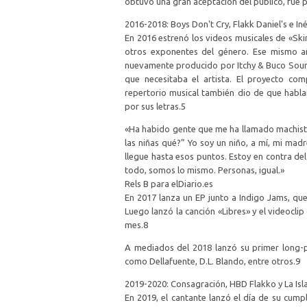
obtuvo una gran aceptación del público, fue p
2016-2018: Boys Don't Cry, Flakk Daniel's e In
En 2016 estrenó los videos musicales de «Ski
otros exponentes del género. Ese mismo añ
nuevamente producido por Itchy & Buco Sound
que necesitaba el artista. El proyecto co
repertorio musical también dio de que habla
por sus letras.5​
«Ha habido gente que me ha llamado machista p
las niñas qué?” Yo soy un niño, a mí, mi mad
llegue hasta esos puntos. Estoy en contra d
todo, somos lo mismo. Personas, igual.»
Rels B para elDiario.es
En 2017 lanza un EP junto a Indigo Jams, que
Luego lanzó la canción «Libres» y el videocl
mes.8​
A mediados del 2018 lanzó su primer long-pla
como Dellafuente, D.L. Blando, entre otros.9​
2019-2020: Consagración, HBD Flakko y La Isla
En 2019, el cantante lanzó el día de su cum