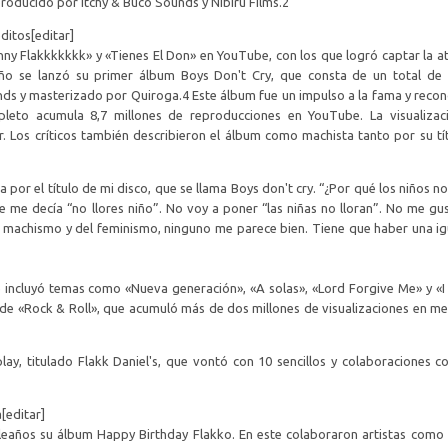
roducido por Itchy & Buco Sounds y Nibiru Films.2​
éditos[editar]
nny Flakkkkkkk» y «Tienes El Don» en YouTube, con los que logró captar la a
o se lanzó su primer álbum Boys Don't Cry, que consta de un total de 1
s y masterizado por Quiroga.4​ Este álbum fue un impulso a la fama y reco
mpleto acumula 8,7 millones de reproducciones en YouTube. La visualizac
r. Los críticos también describieron el álbum como machista tanto por su t
or el título de mi disco, que se llama Boys don't cry. “¿Por qué los niños no 
re me decía “no llores niño”. No voy a poner “las niñas no lloran”. No me gu
el machismo y del feminismo, ninguno me parece bien. Tiene que haber una i
 incluyó temas como «Nueva generación», «A solas», «Lord Forgive Me» y «I 
ip de «Rock & Roll», que acumuló más de dos millones de visualizaciones en m
y, titulado Flakk Daniel's, que vontó con 10 sencillos y colaboraciones co
[editar]
pleaños su álbum Happy Birthday Flakko. En este colaboraron artistas como