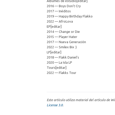
Álbumes de estudio[editar]
2016 — Boys Don't Cry
2017 — Inéditos
2019 — Happy Birthday Flakko
2022 — AfroLova
EP[editar]
2014 — Change or Die
2015 — Player Hater
2017 — Nueva Generación
2022 — Smilex Bix :)
LP[editar]
2018 — Flakk Daniel's
2020 — La Isla LP
Tours[editar]
2022 — Flakks Tour
Este artículo utiliza material del artículo de W
License 3.0
.