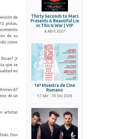
Thirty Seconds to Mars
tención de
Presents A Beautiful Lie
2 pistas,
vs This Is War | VIP
nocimiento
8 Abril 2027
ión de su
ítulo como
lloran? ¿Y
sta que se
gualdad en
16ª Muestra de Cine
Know».6​7​
Rumano
enos de un
17 Abr - 30 Dic 2026
n artistas
 Duki, Don