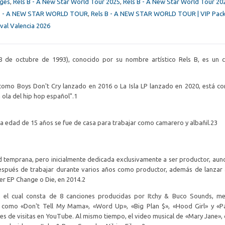
ages
,
Rels B - A New Star World Tour 2025
,
Rels B - A New Star World Tour 202
 B - A NEW STAR WORLD TOUR
,
Rels B - A NEW STAR WORLD TOUR | VIP Pac
al Valencia 2026
8 de octubre de 1993), conocido por su nombre artístico Rels B, es un 
como Boys Don't Cry lanzado en 2016 o La Isla LP lanzado en 2020, está c
ola del hip hop español".1​
a edad de 15 años se fue de casa para trabajar como camarero y albañil.2​3​
d temprana, pero inicialmente dedicada exclusivamente a ser productor, au
Después de trabajar durante varios años como productor, además de lanzar
mer EP Change o Die, en 2014.2​
 el cual consta de 8 canciones producidas por Itchy & Buco Sounds, me
 como «Don't Tell My Mama», «Word Up», «Big Plan $», «Hood Girl» y «P
nes de visitas en YouTube. Al mismo tiempo, el video musical de «Mary Jane», 