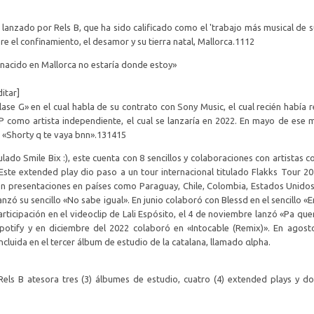
ue lanzado por Rels B, que ha sido calificado como el 'trabajo más musical de s
el confinamiento, el desamor y su tierra natal, Mallorca.11​12​
a nacido en Mallorca no estaría donde estoy»
itar]
lase G» en el cual habla de su contrato con Sony Music, el cual recién había r
 EP como artista independiente, el cual se lanzaría en 2022. En mayo de ese
Shorty q te vaya bnn».13​14​15​
lado Smile Bix :), este cuenta con 8 sencillos y colaboraciones con artistas 
ste extended play dio paso a un tour internacional titulado Flakks Tour 202
n presentaciones en países como Paraguay, Chile, Colombia, Estados Unido
anzó su sencillo «No sabe igual». En junio colaboró con Blessd en el sencillo «E
ticipación en el videoclip de Lali Espósito, el 4 de noviembre lanzó «Pa que
otify y en diciembre del 2022 colaboró en «Intocable (Remix)». En agos
cluida en el tercer álbum de estudio de la catalana, llamado αlpha.
ls B atesora tres (3) álbumes de estudio, cuatro (4) extended plays y do