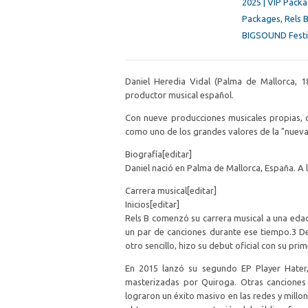
2025 | VIP Pack
Packages
,
Rels
BIGSOUND Festiv
Daniel Heredia Vidal (Palma de Mallorca, 1
productor musical español.
Con nueve producciones musicales propias, 
como uno de los grandes valores de la "nueva 
Biografía[editar]
Daniel nació en Palma de Mallorca, España. A l
Carrera musical[editar]
Inicios[editar]
Rels B comenzó su carrera musical a una eda
un par de canciones durante ese tiempo.3​ 
otro sencillo, hizo su debut oficial con su pri
En 2015 lanzó su segundo EP Player Hater,
masterizadas por Quiroga. Otras canciones
lograron un éxito masivo en las redes y millo