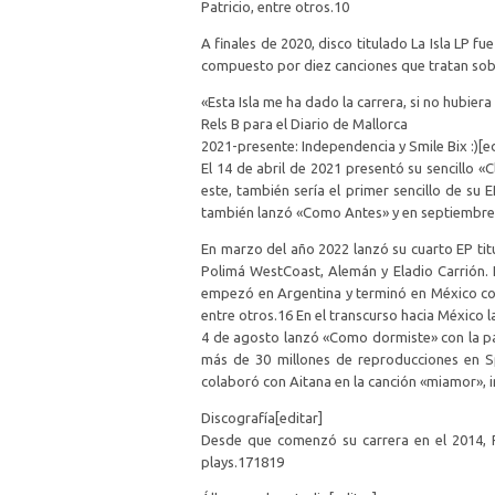
Patricio, entre otros.10​
A finales de 2020, disco titulado La Isla LP f
compuesto por diez canciones que tratan sobre 
«Esta Isla me ha dado la carrera, si no hubier
Rels B para el Diario de Mallorca
2021-presente: Independencia y Smile Bix :)[ed
El 14 de abril de 2021 presentó su sencillo «C
este, también sería el primer sencillo de su
también lanzó «Como Antes» y en septiembre «
En marzo del año 2022 lanzó su cuarto EP titu
Polimá WestCoast, Alemán y Eladio Carrión. E
empezó en Argentina y terminó en México co
entre otros.16​ En el transcurso hacia México l
4 de agosto lanzó «Como dormiste» con la par
más de 30 millones de reproducciones en Sp
colaboró con Aitana en la canción «miamor», in
Discografía[editar]
Desde que comenzó su carrera en el 2014, Re
plays.17​18​19​