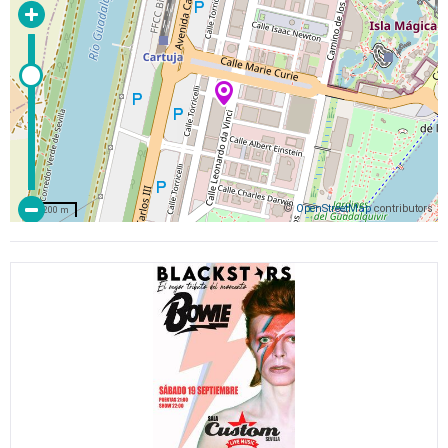
©
OpenStreetMap
contributors
200 m