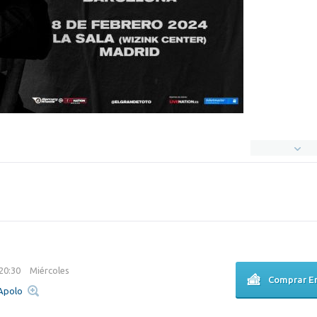
 20:30
Miércoles
Comprar E
 Apolo