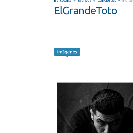
Barcelona
Eventos
Conciertos
ElGra
ElGrandeToto
Imágenes