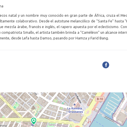
ona
ecos natal y un nombre muy conocido en gran parte de África, cruza el Me
ltamente colaborativo. Desde el autotune melancólico de "Santa Fe" hasta "H
 que mezcla árabe, francés e inglés, el rapero apuesta por el eclecticismo. Co
u compatriota Smallx, el artista también brinda a "Caméléon" un alcance intern
ntinente, desde Lefa hasta Damso, pasando por Hamza y Farid Bang.