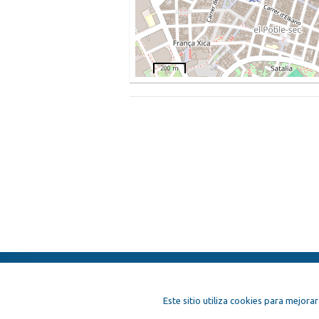
200 m
ElFest.mx
Contactos
Términos y 
Este sitio utiliza cookies para mejorar
Artistas