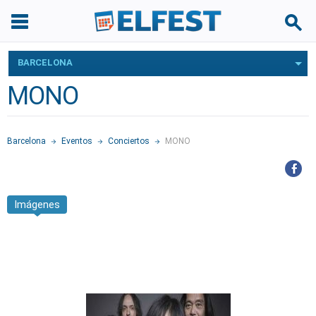
BARCELONA
MONO
Barcelona
Eventos
Conciertos
MONO
Imágenes