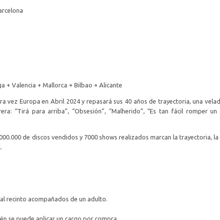
arcelona
a + Valencia + Mallorca + Bilbao + Alicante
era vez Europa en Abril 2024 y repasará sus 40 años de trayectoria, una velad
era: “Tirá para arriba”, “Obsesión”, “Malherido”, “Es tan fácil romper un
000.000 de discos vendidos y 7000 shows realizados marcan la trayectoria, la 
.
al recinto acompañados de un adulto.
ién se puede aplicar un cargo por compra.