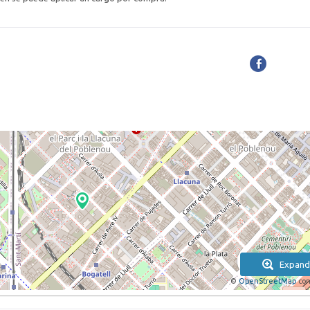
Expand
©
OpenStreetMap
con