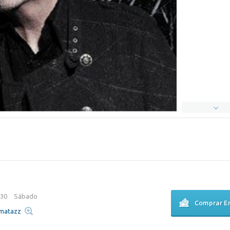
:30
Sábado
Comprar E
zmatazz