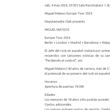
sáb, 4 may 2024, 20:30 | Sala Razzmatazz 1, B
Miguel Mateos Europe Tour 2024
Deputamadre Club presents
MIGUEL MATEOS
Europe Tour 2024
Berlin + London + Madrid + Barcelona + Malag
El Jefe del rock en español visitará por prim
recuerdos con canciones icónicas de su carr
“Perdiendo el control”, etc
Miguel Mateos | 40 años de carrera, más de 5.
el potencial de un pionero del rock en español
Horarios
Apertura de puertas 19:30h
Edades
Los menores de 18 años sólo podrán acceder 
Gastos adicionales
Los precios incluyen gastos de gestión. Tamb