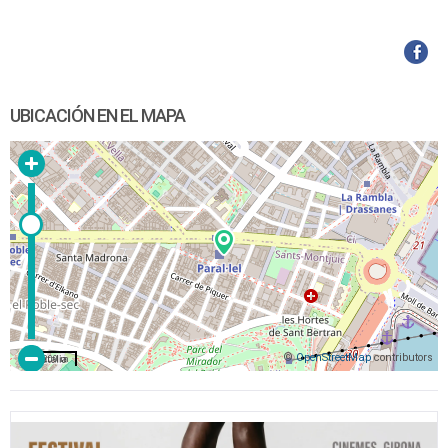
UBICACIÓN EN EL MAPA
©
OpenStreetMap
contributors
200 m