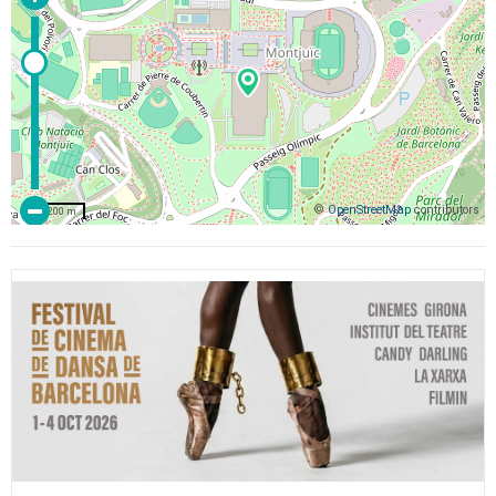
©
OpenStreetMap
contributors
200 m