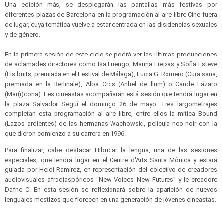
Una edición más, se desplegarán las pantallas más festivas por
diferentes plazas de Barcelona en la programación al aire libre Cine fuera
de lugar, cuya temática vuelve a estar centrada en las disidencias sexuales
y de género.
En la primera sesión de este ciclo se podrá ver las últimas producciones
de aclamades directores como Isa Luengo, Marina Freixas y Sofia Esteve
(Els buits, premiada en el Festival de Málaga), Lucia G. Romero (Cura sana,
premiada en la Berlinale), Alba Cros (Anhel de llum) o Cande Lázaro
(Mar(i)cona). Les cineastas acompañarán está sesión que tendrá lugar en
la plaza Salvador Seguí el domingo 26 de mayo. Tres largometrajes
completan esta programación al aire libre, entre ellos la mítica Bound
(Lazos ardientes) de las hermanas Wachowski, película neo-noir con la
que dieron comienzo a su carrera en 1996.
Para finalizar, cabe destacar Hibridar la lengua, una de las sesiones
especiales, que tendrá lugar en el Centre d'Arts Santa Mònica y estará
guiada por Heidi Ramírez, en representación del colectivo de creadores
audiovisuales afrodiaspóricos “New Voices New Futures” y le creadore
Dafne C. En esta sesión se reflexionará sobre la aparición de nuevos
lenguajes mestizos que florecen en una generación de jóvenes cineastas.