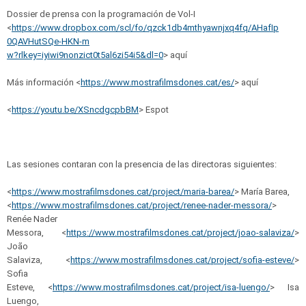
Dossier de prensa con la programación de Vol-I
<
https://www.dropbox.com/scl/f
o/qzck1db4mthyawnjxq4fq/AHafIp
0QAVHutSQe-HKN-m
w?rlkey=iyiwi9nonzict0t5al6zi5
4i5&dl=0
> aquí
Más información <
https://www.mostrafilmsdones.
cat/es/
> aquí
<
https://youtu.be/XSncdgcpbBM
> Espot
Las sesiones contaran con la presencia de las directoras siguientes:
<
https://www.
mostrafilmsdones.cat/project/
maria-barea/
> María Barea,
<
https://www.mostrafilmsdones.
cat/project/renee-nader-messor
a/
>
Renée Nader
Messora, <
https://www.mostrafilmsdones.
cat/project/joao-salaviza/
>
João
Salaviza, <
https://www.mostrafilmsdones.
cat/project/sofia-esteve/
>
Sofia
Esteve, <
https://www.mostrafilmsdones.
cat/project/isa-luengo/
> Isa
Luengo,