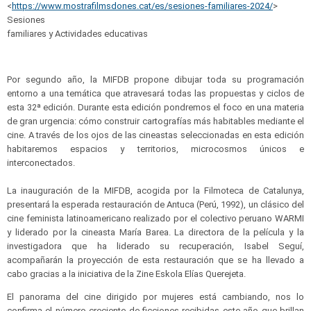
<
https://www.
mostrafilmsdones.cat/es/
sesiones-familiares-2024/
>
Sesiones
familiares y Actividades educativas
Por segundo año, la MIFDB propone dibujar toda su programación
entorno a una temática que atravesará todas las propuestas y ciclos de
esta 32ª edición. Durante esta edición pondremos el foco en una materia
de gran urgencia: cómo construir cartografías más habitables mediante el
cine. A través de los ojos de las cineastas seleccionadas en esta edición
habitaremos espacios y territorios, microcosmos únicos e
interconectados.
La inauguración de la MIFDB, acogida por la Filmoteca de Catalunya,
presentará la esperada restauración de Antuca (Perú, 1992), un clásico del
cine feminista latinoamericano realizado por el colectivo peruano WARMI
y liderado por la cineasta María Barea. La directora de la película y la
investigadora que ha liderado su recuperación, Isabel Seguí,
acompañarán la proyección de esta restauración que se ha llevado a
cabo gracias a la iniciativa de la Zine Eskola Elías Querejeta.
El panorama del cine dirigido por mujeres está cambiando, nos lo
confirma el número creciente de ficciones recibidas este año que brillan