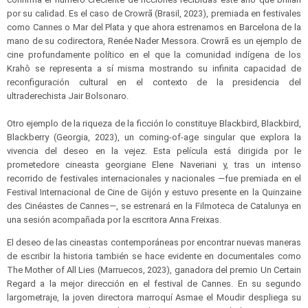
por su calidad. Es el caso de Crowrã (Brasil, 2023), premiada en festivales
como Cannes o Mar del Plata y que ahora estrenamos en Barcelona de la
mano de su codirectora, Renée Nader Messora. Crowrã es un ejemplo de
cine profundamente político en el que la comunidad indígena de los
Krahô se representa a sí misma mostrando su infinita capacidad de
reconfiguración cultural en el contexto de la presidencia del
ultraderechista Jair Bolsonaro.
Otro ejemplo de la riqueza de la ficción lo constituye Blackbird, Blackbird,
Blackberry (Georgia, 2023), un coming-of-age singular que explora la
vivencia del deseo en la vejez. Esta película está dirigida por le
prometedore cineasta georgiane Elene Naveriani y, tras un intenso
recorrido de festivales internacionales y nacionales ―fue premiada en el
Festival Internacional de Cine de Gijón y estuvo presente en la Quinzaine
des Cinéastes de Cannes―, se estrenará en la Filmoteca de Catalunya en
una sesión acompañada por la escritora Anna Freixas.
El deseo de las cineastas contemporáneas por encontrar nuevas maneras
de escribir la historia también se hace evidente en documentales como
The Mother of All Lies (Marruecos, 2023), ganadora del premio Un Certain
Regard a la mejor dirección en el festival de Cannes. En su segundo
largometraje, la joven directora marroquí Asmae el Moudir despliega su