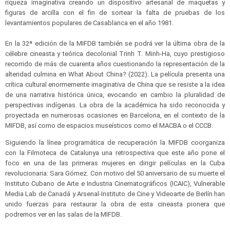
riqueza imaginativa creando un dispositivo artesanal de maquetas y
figuras de arcilla con el fin de sortear la falta de pruebas de los
levantamientos populares de Casablanca en el año 1981.
En la 32ª edición de la MIFDB también se podrá ver la última obra de la
célebre cineasta y teórica decolonial Trinh T. Minh-Ha, cuyo prestigioso
recorrido de más de cuarenta años cuestionando la representación de la
alteridad culmina en What About China? (2022). La película presenta una
crítica cultural enormemente imaginativa de China que se resiste a la idea
de una narrativa histórica única, evocando en cambio la pluralidad de
perspectivas indígenas. La obra de la académica ha sido reconocida y
proyectada en numerosas ocasiones en Barcelona, en el contexto de la
MIFDB, así como de espacios museísticos como el MACBA o el CCCB.
Siguiendo la línea programática de recuperación la MIFDB coorganiza
con la Filmoteca de Catalunya una retrospectiva que este año pone el
foco en una de las primeras mujeres en dirigir películas en la Cuba
revolucionaria: Sara Gómez. Con motivo del 50 aniversario de su muerte el
Instituto Cubano de Arte e Industria Cinematográficos (ICAIC), Vulnerable
Media Lab de Canadá y Arsenal-Instituto de Cine y Videoarte de Berlín han
unido fuerzas para restaurar la obra de esta cineasta pionera que
podremos ver en las salas de la MIFDB.