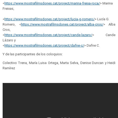
<
https://www.mostrafilmsdones.
cat/project/marina-freixa-roca
/
> Marina
Freixas,
<
https://www.
mostrafilmsdones.cat/project/
lucia-g-romero/
> Lucía G.
Romero, <
https://www.mostrafilmsdones.
cat/project/alba-cros/
> Alba
Cros,
<
https://www.mostrafilmsdones.
cat/project/cande-lazaro/
> Cande
Lázaro y
<
https://www.mostrafilmsdones.
cat/project/dafne-c/
> Dafne C.
Y de las participantes de los coloquios:
Colectivo Trena, María Luisa Ortega, Marta Selva, Denise Duncan y Heidi
Ramírez