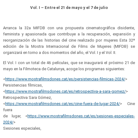
Vol. I – Entre el 21 de mayo y el 7 de julio
Arranca la 32a MIFDB con una propuesta cinematográfica disidente,
feminista y apasionada que contribuye a la recuperación, expansión y
reorganización de las historias del cine realizado por mujeres Esta 32ª
edición de la Mostra Internacional de Films de Mujeres (MIFDB) se
organizará en torno a dos momentos del año, el Vol. I y el Vol. II.
El Vol. I con un total de 46 películas, que se inaugurará el próximo 21 de
mayo en la Filmoteca de Catalunya, acoge los programas siguientes:
<
https://www.
mostrafilmsdones.cat/es/
persistencias-filmicas-2024/
>
Persistencias fílmicas,
<
https://www.mostrafilmsdones.
cat/es/retrospectiva-a-sara-go
mez/
>
Retrospectiva Sara Gómez,
<
https://www.mostrafilmsdones.
cat/es/cine-fuera-de-lugar-202
4/
> Cine
fuera
de lugar, <
https://www.mostrafilmsdones.
cat/es/sesiones-especiales-
202
4/
>
Sesiones especiales,