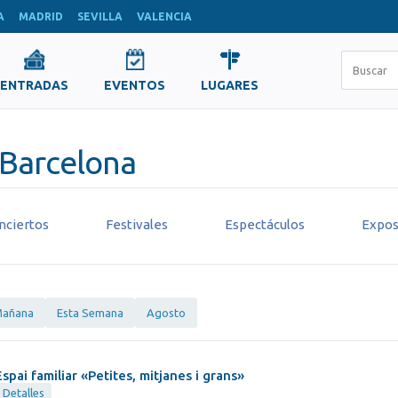
A
MADRID
SEVILLA
VALENCIA
ENTRADAS
EVENTOS
LUGARES
- Barcelona
nciertos
Festivales
Espectáculos
Expos
añana
Esta Semana
Agosto
Espai familiar «Petites, mitjanes i grans»
Detalles