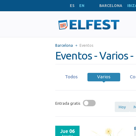
ES
EN
BARCELONA
IBIZ
Barcelona
Eventos
Eventos - Varios 
Todos
Varios
Co
Entrada gratis
Hoy
M
Jue
06