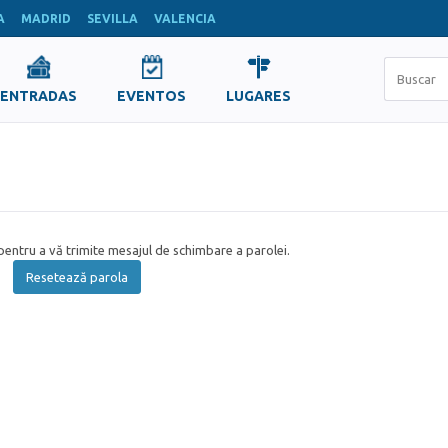
A
MADRID
SEVILLA
VALENCIA
ENTRADAS
EVENTOS
LUGARES
entru a vă trimite mesajul de schimbare a parolei.
Resetează parola