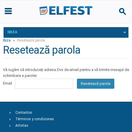
IBIZA
Ibiza
Resetează parola
Resetează parola
Vă rugăm să introduceți adresa Dvs de email pentru a vă trimite mesajul de
schimbare a parolei.
Email
Resetează parola
Contactos
Términos y condiciones
Artistas