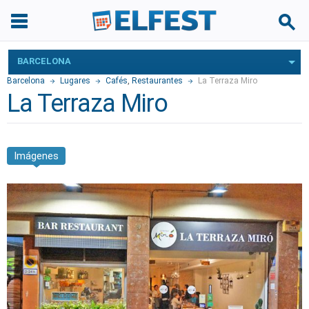
BARCELONA
Barcelona
Lugares
Cafés
,
Restaurantes
La Terraza Miro
La Terraza Miro
Imágenes