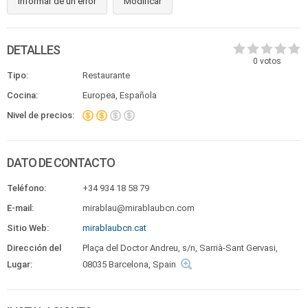
Informar de un error
Modificar
DETALLES
0
votos
Tipo:
Restaurante
Cocina:
Europea, Española
Nivel de precios:
DATO DE CONTACTO
Teléfono:
+34 934 18 58 79
E-mail:
mirablau@mirablaubcn.com
Sitio Web:
mirablaubcn.cat
Dirección del
Plaça del Doctor Andreu, s/n, Sarrià-Sant Gervasi,
Lugar:
08035 Barcelona, Spain