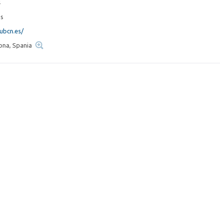
4
es
ubcn.es/
ona, Spania