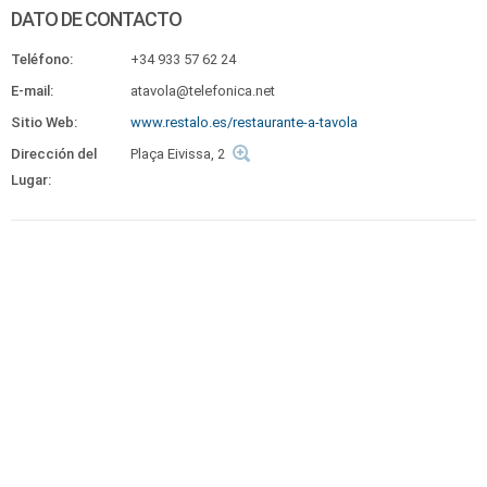
DATO DE CONTACTO
Teléfono:
+34 933 57 62 24
E-mail:
atavola@telefonica.net
Sitio Web:
www.restalo.es/restaurante-a-tavola
Dirección del
Plaça Eivissa, 2
Lugar: