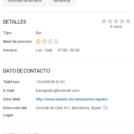
Informar de un error
Modificar
DETALLES
0
votos
Tipo:
Bar
Nivel de precios:
Horario:
Lun - Sab:
07:00 - 02:00
DATO DE CONTACTO
Teléfono:
+34 659 83 61 61
E-mail:
barxapako@hotmail.com
Sitio Web:
http://www.restalo.es/restaurante-xapako
Dirección del
Consell de Cent 411, Barcelona, Spain
Lugar: