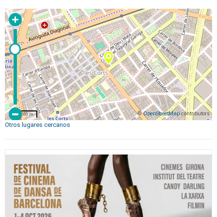
©
OpenStreetMap
contributors
200 m
Otros lugares cercanos