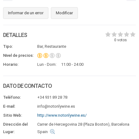
Informar de un error
Modificar
DETALLES
0
votos
Tipo:
Bar, Restaurante
Nivel de precios:
Horario:
Lun - Dom:
11:00 - 24:00
DATO DE CONTACTO
Teléfono:
+34 931 89 28 78
E-mail:
info@notonlywine.es
Sitio Web:
http://www.notonlywine.es/
Dirección del
Carrer de Hercegovina 28 (Plaza Boston), Barcelona
Lugar:
Spain