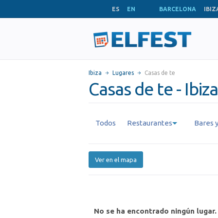
ES
EN
BARCELONA
IBIZ
Ibiza
Lugares
Casas de te
Casas de te - Ibiza
Todos
Restaurantes
Bares y
Ver en el mapa
No se ha encontrado ningún lugar.