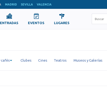
A
MADRID
SEVILLA
VALENCIA
ENTRADAS
EVENTOS
LUGARES
 cafés
Clubes
Cines
Teatros
Museos y Galerías