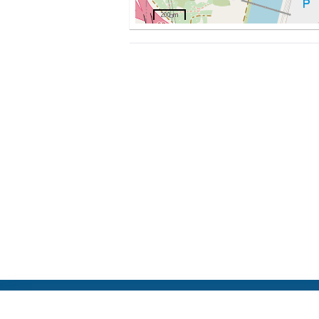
200 m
ElFest.mx
Contactos