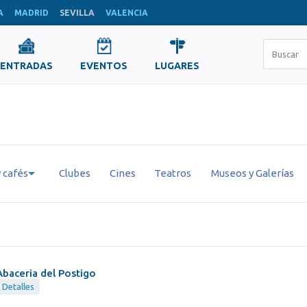
A
MADRID
SEVILLA
VALENCIA
ENTRADAS
EVENTOS
LUGARES
 cafés
Clubes
Cines
Teatros
Museos y Galerías
Abaceria del Postigo
Detalles