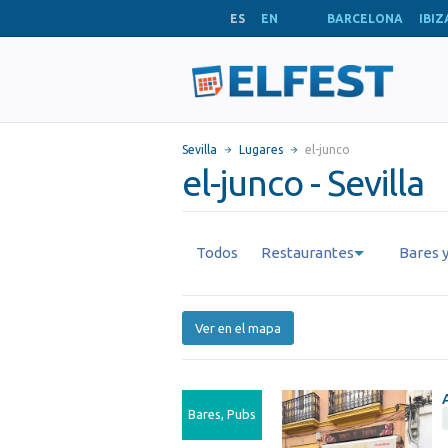
ES
EN
BARCELONA
IBIZ
Sevilla
Lugares
el-junco
el-junco - Sevilla
Todos
Restaurantes
Bares y
Ver en el mapa
Bares, Pubs