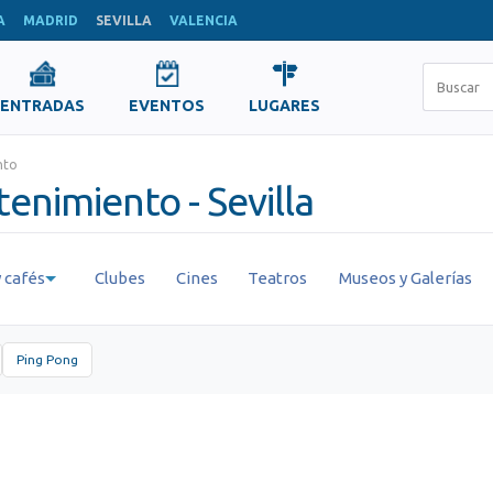
A
MADRID
SEVILLA
VALENCIA
ENTRADAS
EVENTOS
LUGARES
nto
enimiento - Sevilla
 cafés
Clubes
Cines
Teatros
Museos y Galerías
Ping Pong