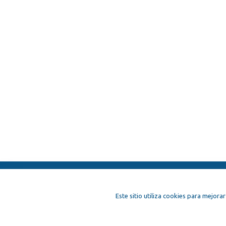
ElFest.mx
Contactos
Términos y 
Este sitio utiliza cookies para mejorar
Artistas