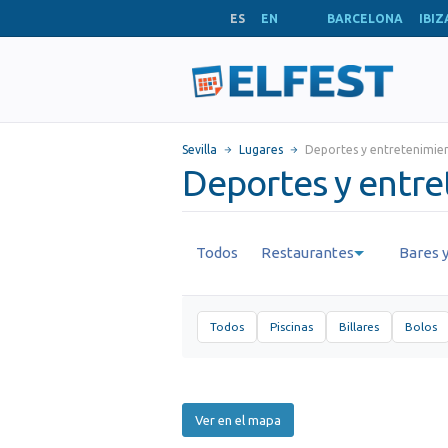
ES
EN
BARCELONA
IBIZ
Sevilla
Lugares
Deportes y entretenimie
Deportes y entret
Todos
Restaurantes
Bares y
Todos
Piscinas
Billares
Bolos
Ver en el mapa