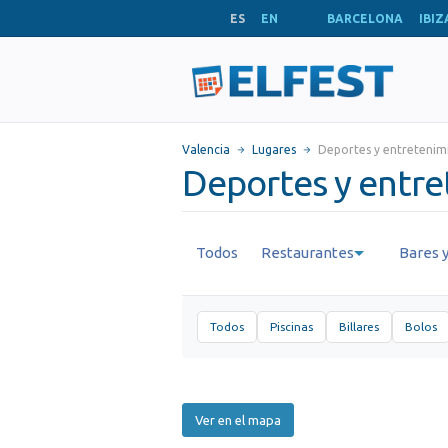
ES
EN
BARCELONA
IBIZ
Valencia
Lugares
Deportes y entretenim
Deportes y entre
Todos
Restaurantes
Bares y
Todos
Piscinas
Billares
Bolos
Ver en el mapa