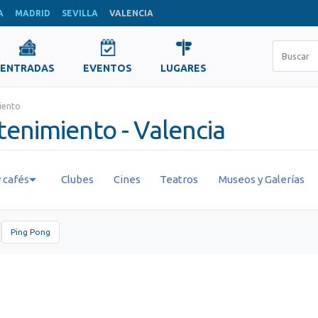
A
MADRID
SEVILLA
VALENCIA
ENTRADAS
EVENTOS
LUGARES
iento
tenimiento - Valencia
 cafés
Clubes
Cines
Teatros
Museos y Galerías
Ping Pong