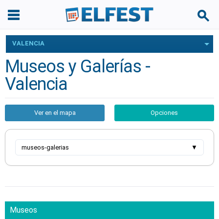
VALENCIA
Museos y Galerías -
Valencia
Ver en el mapa
Opciones
museos-galerias
▼
Museos