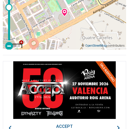
©
OpenStreetMap
contributors
200 m
ACCEPT