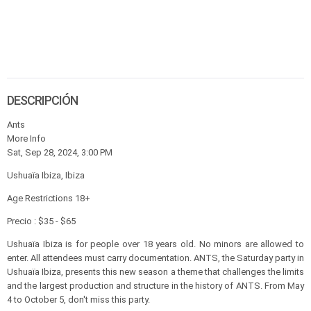
DESCRIPCIÓN
Ants
More Info
Sat, Sep 28, 2024, 3:00 PM
Ushuaïa Ibiza, Ibiza
Age Restrictions 18+
Precio : $35 - $65
Ushuaïa Ibiza is for people over 18 years old. No minors are allowed to
enter. All attendees must carry documentation. ANTS, the Saturday party in
Ushuaïa Ibiza, presents this new season a theme that challenges the limits
and the largest production and structure in the history of ANTS. From May
4 to October 5, don't miss this party.