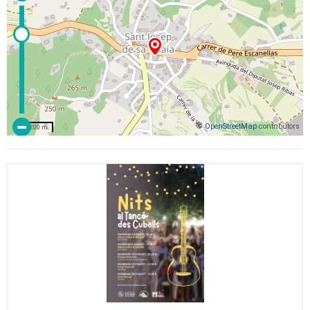
©
OpenStreetMap
contributors
200 m