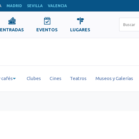
A
MADRID
SEVILLA
VALENCIA
ENTRADAS
EVENTOS
LUGARES
 cafés
Clubes
Cines
Teatros
Museos y Galerías