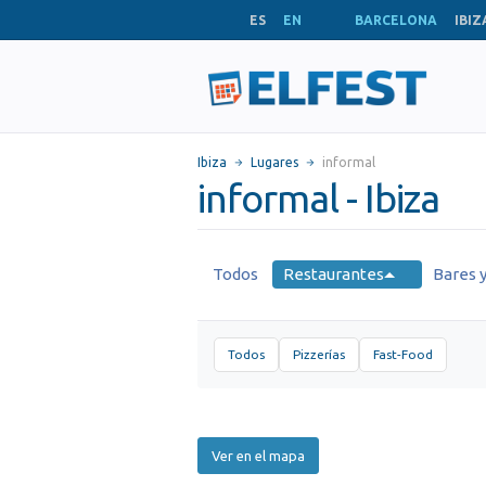
ES
EN
BARCELONA
IBIZ
Ibiza
Lugares
informal
informal - Ibiza
Todos
Restaurantes
Bares y
Todos
Pizzerías
Fast-Food
Ver en el mapa