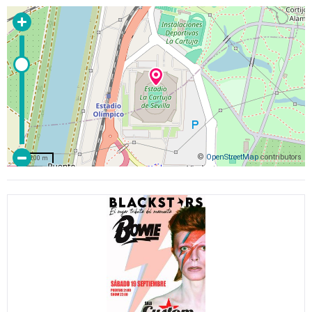
©
OpenStreetMap
contributors
200 m