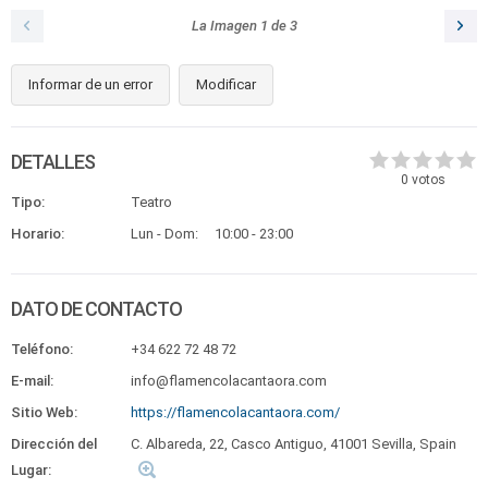
La Imagen
1
de
3
Informar de un error
Modificar
DETALLES
0
votos
Tipo:
Teatro
Horario:
Lun - Dom:
10:00 - 23:00
DATO DE CONTACTO
Teléfono:
+34 622 72 48 72
E-mail:
info@flamencolacantaora.com
Sitio Web:
https://flamencolacantaora.com/
Dirección del
C. Albareda, 22, Casco Antiguo, 41001 Sevilla, Spain
Lugar: