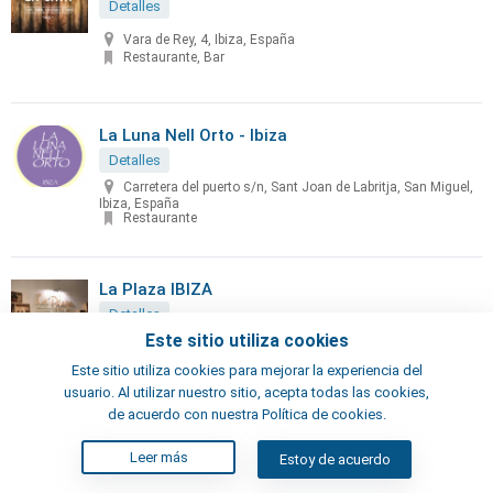
Detalles
Vara de Rey, 4, Ibiza, España
Restaurante, Bar
La Luna Nell Orto - Ibiza
Detalles
Carretera del puerto s/n, Sant Joan de Labritja, San Miguel,
Ibiza, España
Restaurante
La Plaza IBIZA
Detalles
Este sitio utiliza cookies
Plaza Vila, 18, Ibiza, España
Restaurante
Este sitio utiliza cookies para mejorar la experiencia del
usuario. Al utilizar nuestro sitio, acepta todas las cookies,
de acuerdo con nuestra Política de cookies.
La Ponderosa
Leer más
Estoy de acuerdo
Detalles