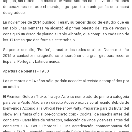
tapujos, sin rodeos. La música de Pablo Alborán ha cautivado a millones
de corazones en todo el mundo, algo que el cantante jamás se cansará
de agradecer.
En noviembre de 2014 publicó 'Terral', su tercer disco de estudio que en
tan sólo unas semanas ya alcanzó el primer puesto de lista de ventas y
consiguió un disco de platino a Pablo Alborán, que compuso cada uno de
los 17 temas que dan forma a este trabajo.
Su primer sencillo, “Por fin”, arrasó en las redes sociales. Durante el año
2015 el cantautor malagueño se embarcó en una gran gira para recorrer
España, Portugal y Latinoamérica.
Apertura de puertas - 19:30
Los menores de 14 años sólo podrán acceder al recinto acompañdos por
un adulto.
El Premium Golden Ticket incluye: Asiento numerado de primera categoría
para ver a Pablo Alborán en directo Acceso exclusivo al recinto Bebida de
bienvenida Acceso a la Official Pre-show Party. Prepárate para disfrutar del
show en la fiesta oficial pre-concierto con: • Cocktail de snacks antes del
concierto • Barra libre de refrescos, selección de vinos y cerveza antes del
concierto • DJ Set • Photocall • Una acreditación conmemorativa del
show • Staff y atención personalizada Pablo Alborán presenta su nuevo