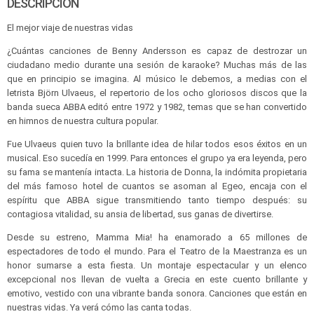
DESCRIPCIÓN
El mejor viaje de nuestras vidas
¿Cuántas canciones de Benny Andersson es capaz de destrozar un
ciudadano medio durante una sesión de karaoke? Muchas más de las
que en principio se imagina. Al músico le debemos, a medias con el
letrista Björn Ulvaeus, el repertorio de los ocho gloriosos discos que la
banda sueca ABBA editó entre 1972 y 1982, temas que se han convertido
en himnos de nuestra cultura popular.
Fue Ulvaeus quien tuvo la brillante idea de hilar todos esos éxitos en un
musical. Eso sucedía en 1999. Para entonces el grupo ya era leyenda, pero
su fama se mantenía intacta. La historia de Donna, la indómita propietaria
del más famoso hotel de cuantos se asoman al Egeo, encaja con el
espíritu que ABBA sigue transmitiendo tanto tiempo después: su
contagiosa vitalidad, su ansia de libertad, sus ganas de divertirse.
Desde su estreno, Mamma Mia! ha enamorado a 65 millones de
espectadores de todo el mundo. Para el Teatro de la Maestranza es un
honor sumarse a esta fiesta. Un montaje espectacular y un elenco
excepcional nos llevan de vuelta a Grecia en este cuento brillante y
emotivo, vestido con una vibrante banda sonora. Canciones que están en
nuestras vidas. Ya verá cómo las canta todas.