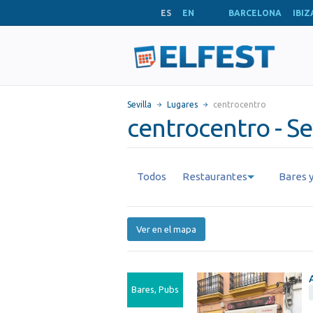
ES
EN
BARCELONA
IBIZ
Sevilla
Lugares
centrocentro
centrocentro - Sev
Todos
Restaurantes
Bares y
Ver en el mapa
Bares, Pubs