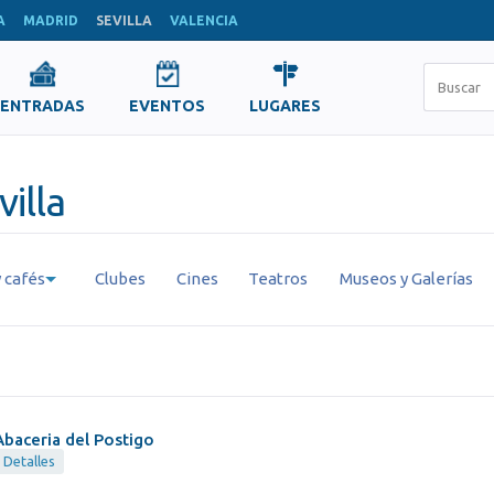
A
MADRID
SEVILLA
VALENCIA
ENTRADAS
EVENTOS
LUGARES
illa
 cafés
Clubes
Cines
Teatros
Museos y Galerías
Abaceria del Postigo
Detalles