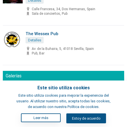
Detalles
Calle Francesa, 34, Dos Hermanas, Spain
Sala de conciertos, Pub
The Wessex Pub
Detalles
Av. de la Buhaira, 5, 41018 Sevilla, Spain
Pub, Bar
Galerías
CaixaForum
Este sitio utiliza cookies
Detalles
Este sitio utiliza cookies para mejorar la experiencia del
usuario. Al utilizar nuestro sitio, acepta todas las cookies,
C. López Pintado, s/n, 41092 Sevilla, España
Galería
de acuerdo con nuestra Política de cookies.
Leer más
Estoy de acuerdo