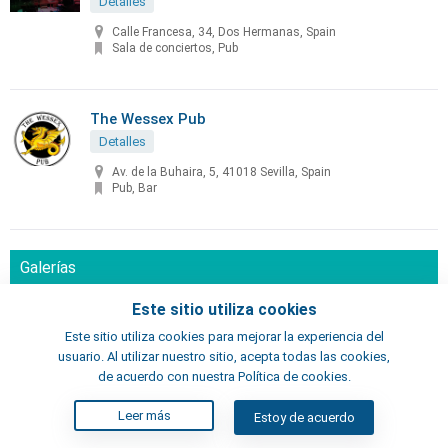
Detalles
Calle Francesa, 34, Dos Hermanas, Spain
Sala de conciertos, Pub
The Wessex Pub
Detalles
Av. de la Buhaira, 5, 41018 Sevilla, Spain
Pub, Bar
Galerías
CaixaForum
Este sitio utiliza cookies
Detalles
Este sitio utiliza cookies para mejorar la experiencia del
usuario. Al utilizar nuestro sitio, acepta todas las cookies,
C. López Pintado, s/n, 41092 Sevilla, España
Galería
de acuerdo con nuestra Política de cookies.
Leer más
Estoy de acuerdo