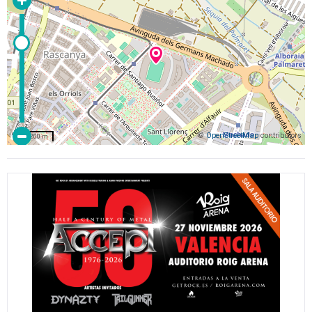
©
OpenStreetMap
contributors
200 m