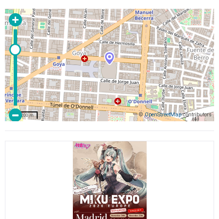
©
OpenStreetMap
contributors
200 m